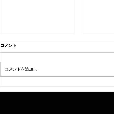
コメント
コメントを追加…
新ブランド「衣の棚」
ホテルレス
場ありがと