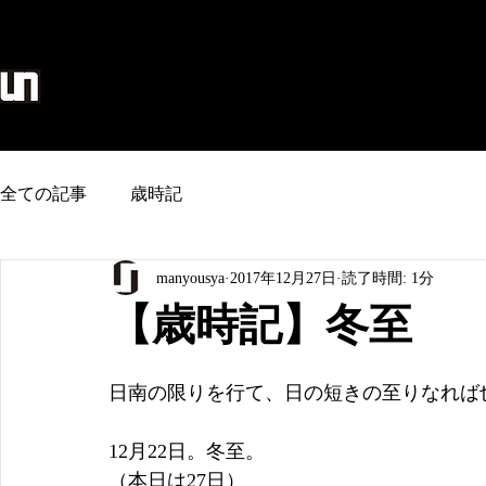
麻生地/のれん/タペストリー/和雑貨
home
全ての記事
歳時記
manyousya
2017年12月27日
読了時間: 1分
【歳時記】冬至
日南の限りを行て、日の短きの至りなれば
12月22日。冬至。
（本日は27日）