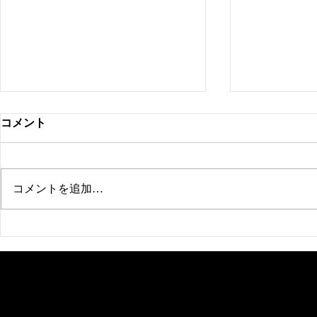
コメント
コメントを追加…
新ブランド「衣の棚」
ホテルレス
場ありがと