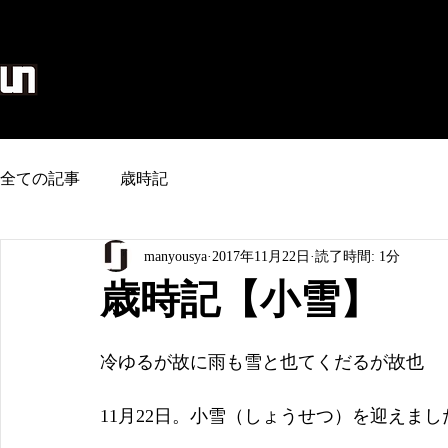
麻生地/のれん/タペストリー/和雑貨
home
全ての記事
歳時記
manyousya
2017年11月22日
読了時間: 1分
歳時記【小雪】
冷ゆるが故に雨も雪と也てくだるが故也
11月22日。小雪（しょうせつ）を迎えまし