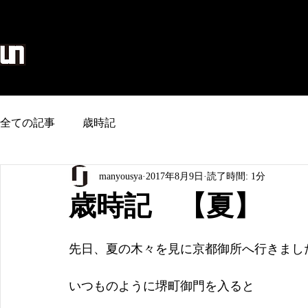
麻生地/のれん/タペストリー/和雑貨
home
全ての記事
歳時記
manyousya
2017年8月9日
読了時間: 1分
歳時記 【夏】
先日、夏の木々を見に京都御所へ行きまし
いつものように堺町御門を入ると