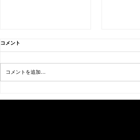
コメント
コメントを追加…
新ブランド「衣の棚」
ホテルレス
場ありがと