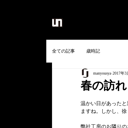
麻生地/のれん/タペストリー/和雑貨
全ての記事
歳時記
manyousya
2017年
春の訪れ
温かい日があったと
ますね。しかし、徐
弊社工房のお隣りの