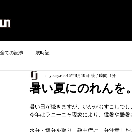
麻生地/のれん/タペストリー/和雑貨
home
全ての記事
歳時記
manyousya
2016年8月10日
読了時間: 1分
暑い夏にのれんを
暑い日が続きますが、いかがおすごしでし
今年はラニーニャ現象により、猛暑や酷暑
水分・塩分を取り、熱中症に十分注意した