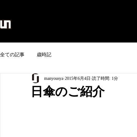
麻生地/のれん/タペストリー/和雑貨
home
全ての記事
歳時記
manyousya
2015年6月4日
読了時間: 1分
日傘のご紹介