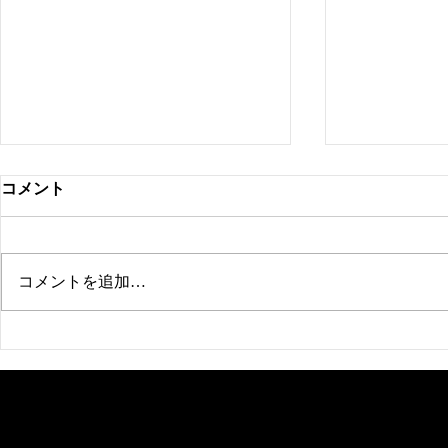
コメント
コメントを追加…
新ブランド「衣の棚」
ホテルレス
場ありがと